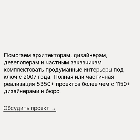
Помогаем архитекторам, дизайнерам,
девелоперам и частным заказчикам
комплектовать продуманные интерьеры под
ключ с 2007 года. Полная или частичная
реализация 5350+ проектов более чем с 1150+
дизайнерами и бюро.
Обсуди
ть проект
→
Эстетика, система
и ответственность
SCANDDYY — это авторский проект
Владимира Фёдорова, основанный на более