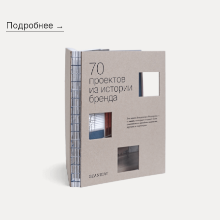
Обсудить проект
→
Телефон
+7 (909) 782-44-15
Email
info@scanddyy.ru
Telegram
WhatsApp