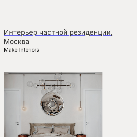
Всё для продуманного
интерьера
SCANDDYY — это авторский проект
Владимира Фёдорова, основанный на более
чем 20-летнем опыте в интерьерном
бизнесе. Мы создаём отношения
с партнерами и интерьеры, которые
выдерживают время. Поставляем мебель,