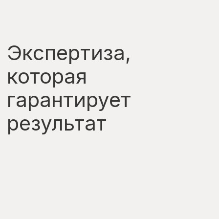
Владимир Фёдоров
Стратег и идейный партнёр SCANDDYY
Более 20 лет в интерьерном бизнесе, продал
мебели больше чем на 3 миллиарда рублей.
Основатель первого в России скандинавского
бренда SCANDDYY (2007) с дилерской сетью
150+ партнёров. Создатель ковровых брендов
для крупнейших мебельных сетей, автор
собственного ТВ-проекта Dom&Decor.
Руководитель закрытого клуба «Новая