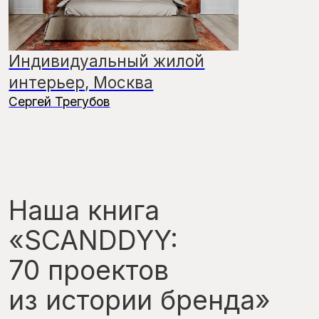
свет и декор напрямую от фабрик,
контролируем процесс от подбора
до установки. SCANDDYY — продуманные
решения, которые работают на задачи
бизнеса.
Поможем создать
продуманный
интерьер
SCANDDYY — внешний
департамент комплектации,
который доводит ваш проект до
результата.