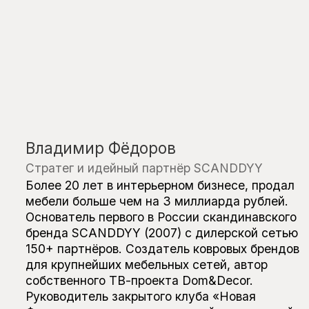
Форма» для предпринимателей интерьерной
и строительной отрасли. Глубоко понимает
рынок, фабрики и потребности B2B. Строит
работающие модели поставок и помогает
компаниям масштабироваться через
стратегию, развитие продуктовых линеек
и выстраивание системного бизнеса.
В SCANDDYY отвечает за стратегию, бизнес-
модель, партнёрства с фабриками и развитие
направления поставок.
Точная эстетика,
работающая на бизнес
Нам доверяют cтудия дизайна Simple
Interiors, Илья Гульянц, Begicheva Design,
Дина Вафина, ANC concept, Line Design